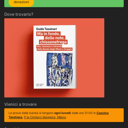
donazioni
Dove trovarlo?
Vienici a trovare
Le prove della banda si tengono
ogni lunedì
dalle ore 21:00 in
Cascina
Torchiera
,
P.le Cimitero Maggiore, Milano