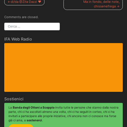
Navigazione
di/da @Zita Dazzi ❤️
Ma in fondo, delle note,
chissenefrega
articoli
Comments are closed.
IFA Web Radio
Sostienici
La
Banda degli Ottoni a Scoppio
invita tutte le persone che stanno dalla nostra
parte, chi ci ha ascoltati almeno una volta, chi ci ha seguiti in corteo, chi ci ha
invitati a partecipare alle proprie iniziative, chi ancora non ci conosce ma forse
già ci ama, a
sostenerci
.