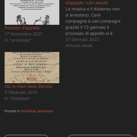
d’appello: tutti assolti
La musica e il dissenso non
si arrestano. Care
compagne e cari compagni
grazie! Il 13 gennaio il
Presidio d’appello
processo di appello si è
17 Novembre 2021
concluso con la mitica
31 Gennaio 2022
In "processo"
sentenza : tutti assolti. Il
Articolo simile
polverone costruito prima
dal sostituto procuratore,
dottor Basilone, che in
primo grado si era
concluso con la
condanna…
Giù le mani dalla Banda!
5 Febbraio 2019
In "iniziative"
Posted in
iniziative
,
processo