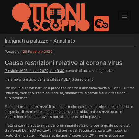
to
content
Indignati a palazzo – Annullato
Posted on
25 Febbraio 2020
|
Causa restrizioni relative al corona virus
Presidio â€“ 5 marzo 2020, ore 9.30
, davanti al palazzo di giustizia
Insieme al presidio parla la difesa AULA 6 terzo piano.
Prosegue a spron battuto il processo contro il dissenso sociale. Dopo l’ ultima
udienza, monopolizzata dall’accusa, finalmente la parola è alla difesa con i
suoi testimoni.
E’ importante la presenza di tutti coloro che come noi credono nella libertà e
in quella di esprimere il dissenso senza intimidazioni e senza paura di
essere incriminati per aver smorzato le tensioni in piazza.
I fatti di cui si discute riguardano una manifestazione per la quale sono stati
dispiegati ben 900 poliziotti. Fatti per i quali l’accusa cerca a tutti i costi un
reato che non c.è. In Piazza Scala quel 7 dicembre 2014 non è successo