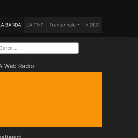
LA BANDA
LA PMP
Trentennale
VIDEO
FA Web Radio
stienici