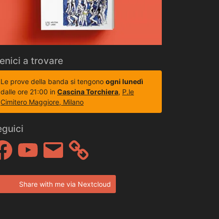
enici a trovare
Le prove della banda si tengono
ogni lunedì
dalle ore 21:00 in
Cascina Torchiera
,
P.le
Cimitero Maggiore, Milano
eguici
cebook
YouTube
Email
Share with me via Nextcloud