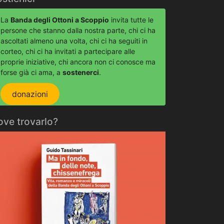
La
Banda degli Ottoni a Scoppio
invita tutte le
persone che stanno dalla nostra parte, chi ci ha
ascoltati almeno una volta, chi ci ha seguiti in
corteo, chi ci ha invitati a partecipare alle
proprie iniziative, chi ancora non ci conosce ma
forse già ci ama, a
sostenerci
.
donazioni
ove trovarlo?