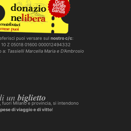
eferisci puoi versare sul
nostro c/c
:
T 10 Z 05018 01600 000012494332
o a:
Tassielli Marcella Maria e D’Ambrosio
o
di un
biglietto
, fuori Milano e provincia, si intendono
pese di viaggio e di vitto
!