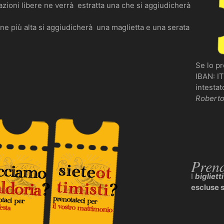
onazioni libere ne verrà estratta una che si aggiudicherà
one più alta si aggiudicherà una maglietta e una serata
Se lo pr
IBAN: I
intestat
Robert
Pren
I
biglietti
escluse s