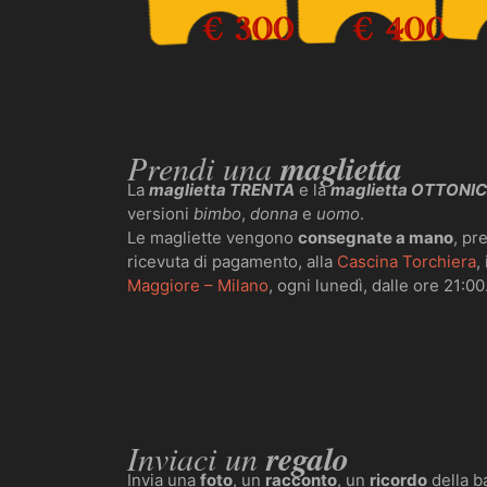
Prendi una
maglietta
La
maglietta TRENTA
e la
maglietta OTTONI
versioni
bimbo
,
donna
e
uomo
.
Le magliette vengono
consegnate a mano
, pr
ricevuta di pagamento, alla
Cascina Torchiera
,
Maggiore – Milano
, ogni lunedì, dalle ore 21:00
Inviaci un
regalo
Invia una
foto
, un
racconto
, un
ricordo
della b