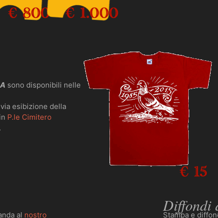
CA
sono disponibili nelle
evia esibizione della
 in
P.le Cimitero
.
Diffondi
anda al
nostro
Stampa e diffon