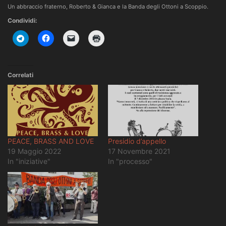
Un abbraccio fraterno, Roberto & Gianca e la Banda degli Ottoni a Scoppio.
Condividi:
Correlati
PEACE, BRASS AND LOVE
Presidio d’appello
19 Maggio 2022
17 Novembre 2021
In "iniziative"
In "processo"