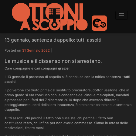
to
content
13 gennaio, sentenza d’appello: tutti assolti
Posted on
31 Gennaio 2022
|
La musica e il dissenso non si arrestano.
Care compagne e cari compagni
grazie
!
Il 13 gennaio il processo di appello si è concluso con la mitica sentenza :
tutti
assolti
.
Il polverone costruito prima dal sostituto procuratore, dottor Basilone, che in
primo grado si era concluso con la condanna dei cinque malcapitati, mandati
a processo per i fatti del 7 dicembre 2014 dopo che avevano rifiutato il
patteggiamento, certi della loro innocenza, è stata ora ribaltata nella sentenza
d’appello.
Tutti assolti: chi perché il fatto non sussiste, chi perché il fatto non
costituisce reato, chi infine per non averlo commesso. Siamo in attesa delle
motivazioni, fra tre mesi.