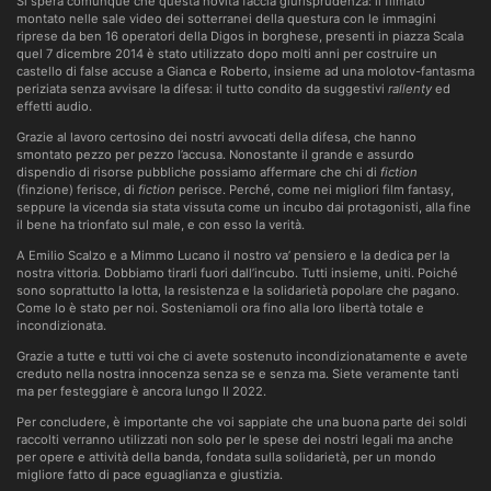
Si spera comunque che questa novità faccia giurisprudenza: il filmato
montato nelle sale video dei sotterranei della questura con le immagini
riprese da ben 16 operatori della Digos in borghese, presenti in piazza Scala
quel 7 dicembre 2014 è stato utilizzato dopo molti anni per costruire un
castello di false accuse a Gianca e Roberto, insieme ad una molotov-fantasma
periziata senza avvisare la difesa: il tutto condito da suggestivi
rallenty
ed
effetti audio.
Grazie al lavoro certosino dei nostri avvocati della difesa, che hanno
smontato pezzo per pezzo l’accusa. Nonostante il grande e assurdo
dispendio di risorse pubbliche possiamo affermare che chi di
fiction
(finzione) ferisce, di
fiction
perisce. Perché, come nei migliori film fantasy,
seppure la vicenda sia stata vissuta come un incubo dai protagonisti, alla fine
il bene ha trionfato sul male, e con esso la verità.
A Emilio Scalzo e a Mimmo Lucano il nostro va’ pensiero e la dedica per la
nostra vittoria. Dobbiamo tirarli fuori dall’incubo. Tutti insieme, uniti. Poiché
sono soprattutto la lotta, la resistenza e la solidarietà popolare che pagano.
Come lo è stato per noi. Sosteniamoli ora fino alla loro libertà totale e
incondizionata.
Grazie a tutte e tutti voi che ci avete sostenuto incondizionatamente e avete
creduto nella nostra innocenza senza se e senza ma. Siete veramente tanti
ma per festeggiare è ancora lungo Il 2022.
Per concludere, è importante che voi sappiate che una buona parte dei soldi
raccolti verranno utilizzati non solo per le spese dei nostri legali ma anche
per opere e attività della banda, fondata sulla solidarietà, per un mondo
migliore fatto di pace eguaglianza e giustizia.