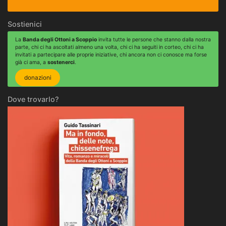
Sostienici
La
Banda degli Ottoni a Scoppio
invita tutte le persone che stanno dalla nostra
parte, chi ci ha ascoltati almeno una volta, chi ci ha seguiti in corteo, chi ci ha
invitati a partecipare alle proprie iniziative, chi ancora non ci conosce ma forse
già ci ama, a
sostenerci
.
donazioni
Dove trovarlo?