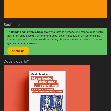
Sostienici
La
Banda degli Ottoni a Scoppio
invita tutte le persone che stanno dalla nostra
parte, chi ci ha ascoltati almeno una volta, chi ci ha seguiti in corteo, chi ci ha
invitati a partecipare alle proprie iniziative, chi ancora non ci conosce ma forse
già ci ama, a
sostenerci
.
donazioni
Dove trovarlo?