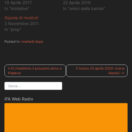
19 Aprile 2017
22 Aprile 2016
In "iniziative"
In "amici della banda"
Squola di musica!
3 Novembre 2011
In "pmp"
Posted in
i martedì dopo
Navigazione
Ci rivedremo il prossimo anno a
Il nostro 25 aprile 2020: viva la
Piadena
libertà !
articoli
IFA Web Radio