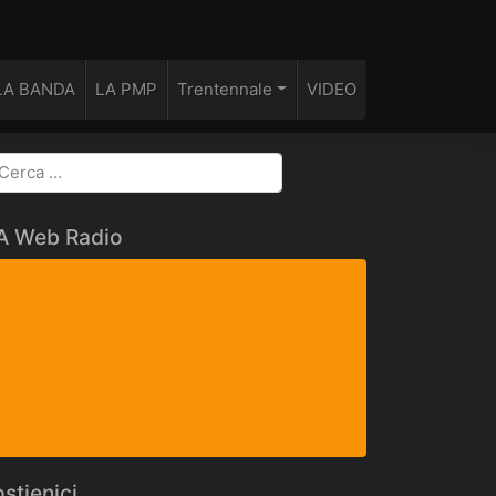
LA BANDA
LA PMP
Trentennale
VIDEO
FA Web Radio
stienici