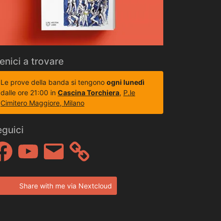
enici a trovare
Le prove della banda si tengono
ogni lunedì
dalle ore 21:00 in
Cascina Torchiera
,
P.le
Cimitero Maggiore, Milano
eguici
cebook
YouTube
Email
Share with me via Nextcloud