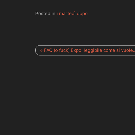
palpebre pe
Posted in
i martedì dopo
Navigazione
FAQ (o fuck) Expo, leggibile come si vuole.
articoli