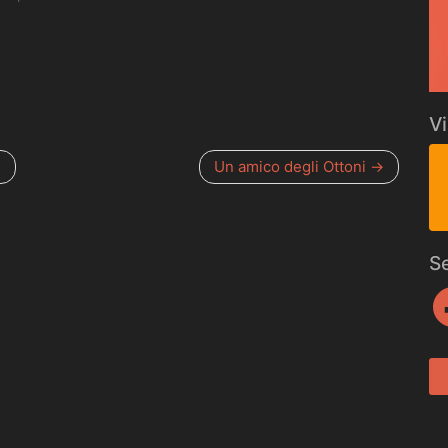
santi e…
Vi
.
Un amico degli Ottoni
S
Fa