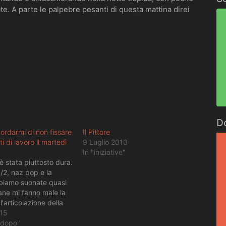
e. A parte le palpebre pesanti di questa mattina direi
D
cordarmi di non fissare
Il Pittore
 di lavoro il martedì
9 Luglio 2010
In "iniziative"
i è stata piuttosto dura.
/2, naz pop e la
biamo suonate quasi
ane mi fanno male la
 l'articolazione della
le labbra, e un po'
15
to destro. Poi ho le
ì dopo"