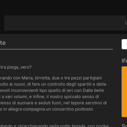
te
I
ltra piega, vero?
rando con Maria, birretta, due o tre pezzi partigiani
utto ai
nuovi
, di fare un controllo degli spartiti e delle
evoli inconvenienti tipo quello di ieri con
Dalle belle
 a vari volumi, e infine, il nostro spiccato senso di
messo di suonare e seduti fuori, nel tepore serotino di
to in allegra compagnia un concertino piuttosto
So
antando e chiacchierando nella notte tiepida, con poche