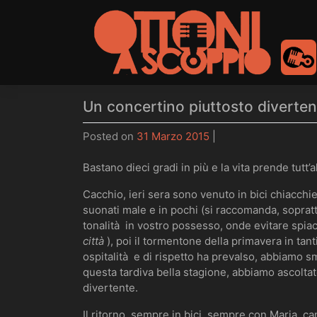
to
content
Un concertino piuttosto diverten
Posted on
31 Marzo 2015
|
Bastano dieci gradi in più e la vita prende tutt’a
Cacchio, ieri sera sono venuto in bici chiacchie
suonati male e in pochi (si raccomanda, sopratt
tonalità in vostro possesso, onde evitare spiac
città
), poi il tormentone della primavera in tanti
ospitalità e di rispetto ha prevalso, abbiamo s
questa tardiva bella stagione, abbiamo ascolta
divertente.
Il ritorno, sempre in bici, sempre con Maria, c