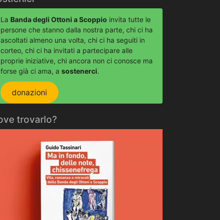
La
Banda degli Ottoni a Scoppio
invita tutte le
persone che stanno dalla nostra parte, chi ci ha
ascoltati almeno una volta, chi ci ha seguiti in
corteo, chi ci ha invitati a partecipare alle
proprie iniziative, chi ancora non ci conosce ma
forse già ci ama, a
sostenerci
.
donazioni
ove trovarlo?