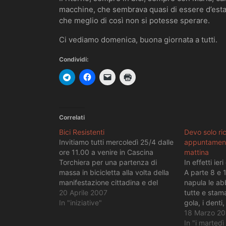
macchine, che sembrava quasi di essere d’estat
che meglio di così non si potesse sperare.
Ci vediamo domenica, buona giornata a tutti.
Condividi:
Correlati
Bici Resistenti
Devo solo ri
Invitiamo tutti mercoledì 25/4 dalle
appuntamenti
ore 11.00 a venire in Cascina
mattina
Torchiera per una partenza di
In effetti ier
massa in bicicletta alla volta della
A parte 8 e 1
manifestazione cittadina e del
napula le ab
presidio in piazza San Babila del
20 Aprile 2007
tutte e stam
Comitato Contro la Guerra. È
In "iniziative"
gola, i denti,
previsto uno spuntino pre-
mandibola e 
18 Marzo 20
partenza.
anche il gomi
In "i marted