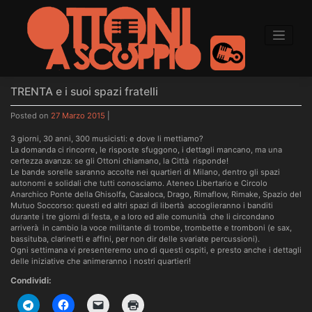
to
content
TRENTA e i suoi spazi fratelli
Posted on
27 Marzo 2015
|
3 giorni, 30 anni, 300 musicisti: e dove li mettiamo?
La domanda ci rincorre, le risposte sfuggono, i dettagli mancano, ma una
certezza avanza: se gli Ottoni chiamano, la Città risponde!
Le bande sorelle saranno accolte nei quartieri di Milano, dentro gli spazi
autonomi e solidali che tutti conosciamo. Ateneo Libertario e Circolo
Anarchico Ponte della Ghisolfa, Casaloca, Drago, Rimaflow, Rimake, Spazio del
Mutuo Soccorso: questi ed altri spazi di libertà accoglieranno i banditi
durante i tre giorni di festa, e a loro ed alle comunità che li circondano
arriverà in cambio la voce militante di trombe, trombette e tromboni (e sax,
bassituba, clarinetti e affini, per non dir delle svariate percussioni).
Ogni settimana vi presenteremo uno di questi ospiti, e presto anche i dettagli
delle iniziative che animeranno i nostri quartieri!
Condividi: