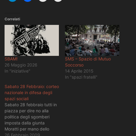
Correlati
SBAM!
SMS – Spazio di Mutuo
26 Maggio 2026
Soccorso
In "iniziative"
14 Aprile 2015
In "spazi fratelli"
Sabato 28 Febbraio: corteo
nazionale in difesa degli
spazi sociali
Sabato 28 febbraio tutti in
piazza per dire no alla
politica degli sgomberi
imposta dalla giunta
Moratti per mano dello
sceriffo Decorato. Ritrovo
26 Febbraio 2009