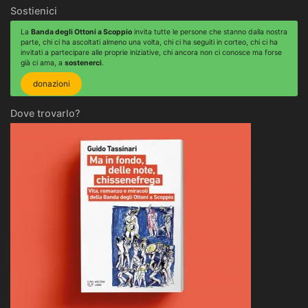
Sostienici
La
Banda degli Ottoni a Scoppio
invita tutte le persone che stanno dalla nostra
parte, chi ci ha ascoltati almeno una volta, chi ci ha seguiti in corteo, chi ci ha
invitati a partecipare alle proprie iniziative, chi ancora non ci conosce ma forse
già ci ama, a
sostenerci
.
donazioni
Dove trovarlo?