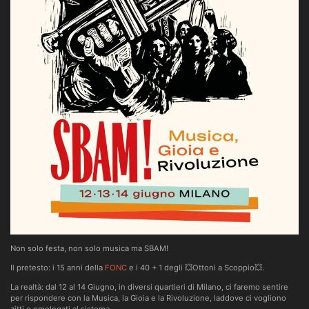
Non solo festa, non solo musica ma SBAM!
Il pretesto: i 15 anni della
FONC
e i 40 + 1 degli 💥Ottoni a Scoppio💥.
La realtà: dal 12 al 14 Giugno, in diversi quartieri di Milano, ci faremo sentire
per rispondere con la Musica, la Gioia e la Rivoluzione, laddove ci vogliono