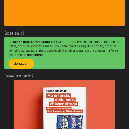
Sostienici
La
Banda degli Ottoni a Scoppio
invita tutte le persone che stanno dalla nostra
parte, chi ci ha ascoltati almeno una volta, chi ci ha seguiti in corteo, chi ci ha
invitati a partecipare alle proprie iniziative, chi ancora non ci conosce ma forse
già ci ama, a
sostenerci
.
donazioni
Dove trovarlo?