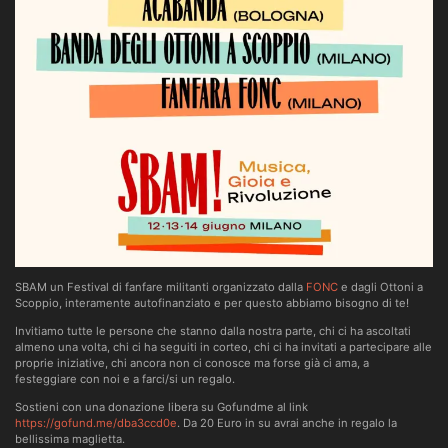
SBAM un Festival di fanfare militanti organizzato dalla
FONC
e dagli Ottoni a
Scoppio, interamente autofinanziato e per questo abbiamo bisogno di te!
Invitiamo tutte le persone che stanno dalla nostra parte, chi ci ha ascoltati
almeno una volta, chi ci ha seguiti in corteo, chi ci ha invitati a partecipare alle
proprie iniziative, chi ancora non ci conosce ma forse già ci ama, a
festeggiare con noi e a farci/si un regalo.
Sostieni con una donazione libera su Gofundme al link
https://gofund.me/dba3ccd0e
. Da 20 Euro in su avrai anche in regalo la
bellissima maglietta.