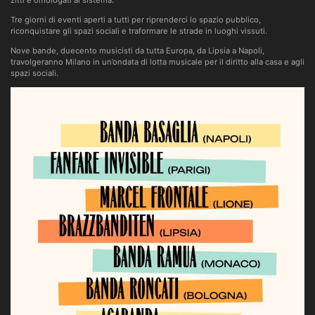
zitti e omologati al sistema.
Tre giorni di eventi aperti a tutti per riprenderci lo spazio pubblico,
riconquistare gli spazi sociali e traformare le strade in luoghi vissuti.
Nove bande, duecento musicisti da tutta Europa, da Lipsia a Napoli,
travolgeranno Milano in un’ondata di lotta musicale per il diritto alla casa e agli
spazi sociali.