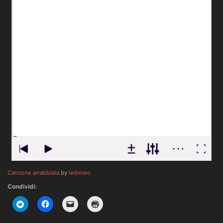
Canzone arrabbiata
by
ledimeo
Condividi: