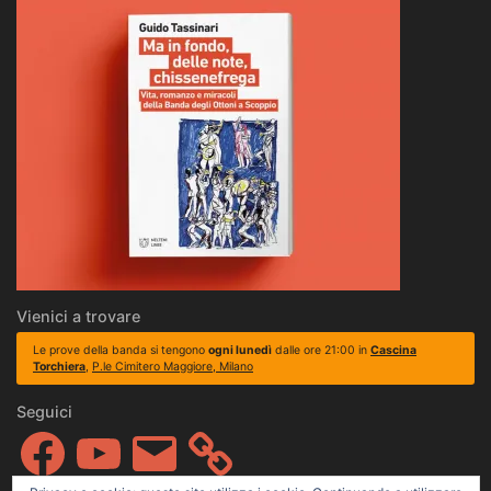
Vienici a trovare
Le prove della banda si tengono
ogni lunedì
dalle ore 21:00 in
Cascina
Torchiera
,
P.le Cimitero Maggiore, Milano
Seguici
Facebook
YouTube
Email