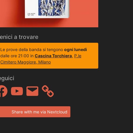
enici a trovare
Le prove della banda si tengono
ogni lunedì
dalle ore 21:00 in
Cascina Torchiera
,
P.le
Cimitero Maggiore, Milano
eguici
cebook
YouTube
Email
Share with me via Nextcloud