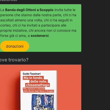
La
Banda degli Ottoni a Scoppio
invita tutte le
persone che stanno dalla nostra parte, chi ci ha
ascoltati almeno una volta, chi ci ha seguiti in
corteo, chi ci ha invitati a partecipare alle
proprie iniziative, chi ancora non ci conosce ma
forse già ci ama, a
sostenerci
.
donazioni
ove trovarlo?