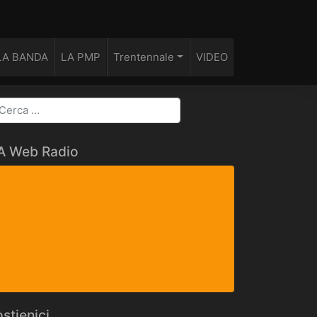
LA BANDA
LA PMP
Trentennale
VIDEO
FA Web Radio
stienici