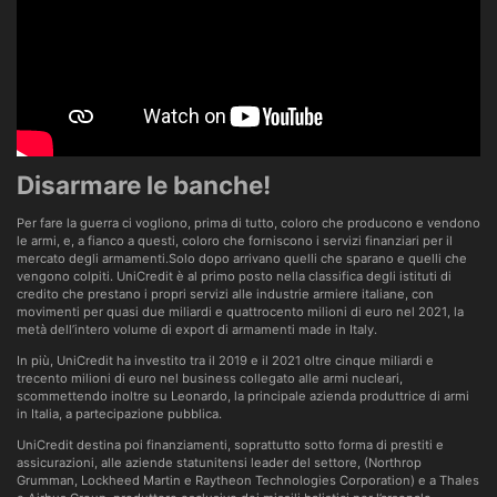
Disarmare le banche!
Per fare la guerra ci vogliono, prima di tutto, coloro che producono e vendono
le armi, e, a fianco a questi, coloro che forniscono i servizi finanziari per il
mercato degli armamenti.Solo dopo arrivano quelli che sparano e quelli che
vengono colpiti. UniCredit è al primo posto nella classifica degli istituti di
credito che prestano i propri servizi alle industrie armiere italiane, con
movimenti per quasi due miliardi e quattrocento milioni di euro nel 2021, la
metà dell’intero volume di export di armamenti made in Italy.
In più, UniCredit ha investito tra il 2019 e il 2021 oltre cinque miliardi e
trecento milioni di euro nel business collegato alle armi nucleari,
scommettendo inoltre su Leonardo, la principale azienda produttrice di armi
in Italia, a partecipazione pubblica.
UniCredit destina poi finanziamenti, soprattutto sotto forma di prestiti e
assicurazioni, alle aziende statunitensi leader del settore, (Northrop
Grumman, Lockheed Martin e Raytheon Technologies Corporation) e a Thales