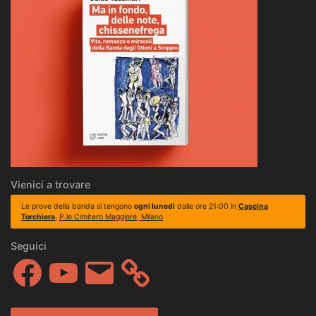
Vienici a trovare
Le prove della banda si tengono
ogni lunedì
dalle ore 21:00 in
Cascina
Torchiera
,
P.le Cimitero Maggiore, Milano
Seguici
Facebook
YouTube
Email