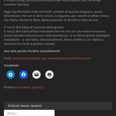
e Airbus Group, produttore esclusivo dei missili balistici per l’arsenale
nucleare francese.
Oggi manifestiamo sotto Unicredit, simbolo di questa vergogna, senza
dimenticare che non è certo l’unica: la seguono, per volume di affari: Intesa
San Paolo, Deutsche Bank, Banca popolare di Sondrio e altre ancora.
E’ ora di dire basta al business della guerra.
E’ ora di dire basta all’ipocrisia delle banche che con una mano investono
poche briciole nella cultura o nella assistenza – e ne fanno grandi campagne
mediatiche – e con l’altra, silenziosamente, fanno profitti su chi fabbrica
strumenti di morte e bombe nucleari.
Una sola parola d’ordine: boicottiamoli!
Fonti:
www.banchearmate.org
,
www.dontbankonthebomb.com
Condividi:
Posted in
iniziative
,
pgr2022
Articoli meno recenti