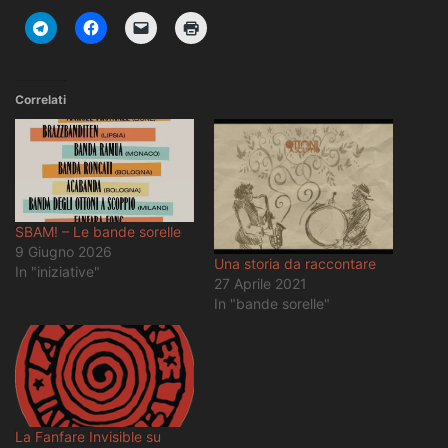
Correlati
SBAM! – Le bande sorelle
9 Giugno 2026
Una storia da raccontare
In "iniziative"
27 Aprile 2021
In "bande sorelle"
La Fanfare Invisible su