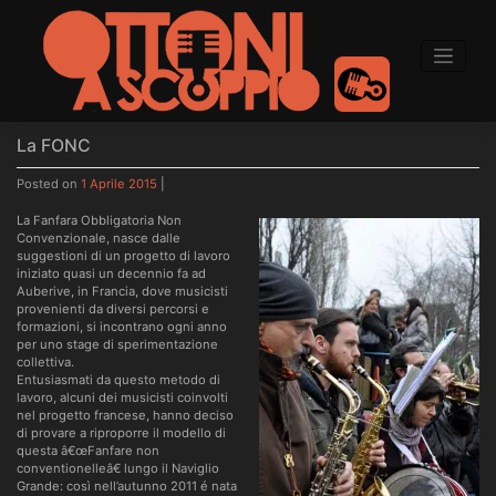
to
content
La FONC
Posted on
1 Aprile 2015
|
La Fanfara Obbligatoria Non
Convenzionale, nasce dalle
suggestioni di un progetto di lavoro
iniziato quasi un decennio fa ad
Auberive, in Francia, dove musicisti
provenienti da diversi percorsi e
formazioni, si incontrano ogni anno
per uno stage di sperimentazione
collettiva.
Entusiasmati da questo metodo di
lavoro, alcuni dei musicisti coinvolti
nel progetto francese, hanno deciso
di provare a riproporre il modello di
questa â€œFanfare non
conventionelleâ€ lungo il Naviglio
Grande: così nell’autunno 2011 é nata