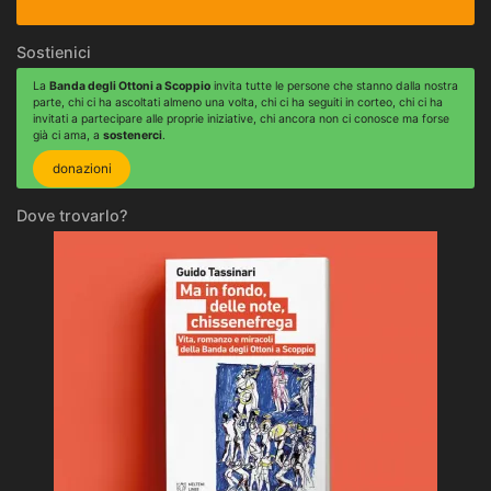
Sostienici
La
Banda degli Ottoni a Scoppio
invita tutte le persone che stanno dalla nostra
parte, chi ci ha ascoltati almeno una volta, chi ci ha seguiti in corteo, chi ci ha
invitati a partecipare alle proprie iniziative, chi ancora non ci conosce ma forse
già ci ama, a
sostenerci
.
donazioni
Dove trovarlo?