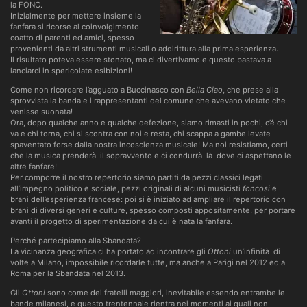
la FONC.
Inizialmente per mettere insieme la
fanfara si ricorse al coinvolgimento
coatto di parenti ed amici, spesso
provenienti da altri strumenti musicali o addirittura alla prima esperienza.
Il risultato poteva essere stonato, ma ci divertivamo e questo bastava a
lanciarci in spericolate esibizioni!
Come non ricordare l’agguato a Buccinasco con
Bella Ciao
, che prese alla
sprovvista la banda e i rappresentanti del comune che avevano vietato che
venisse suonata!
Ora, dopo qualche anno e qualche defezione, siamo rimasti in pochi, c’é chi
va e chi torna, chi si scontra con noi e resta, chi scappa a gambe levate
spaventato forse dalla nostra incoscienza musicale! Ma noi resistiamo, certi
che la musica prenderà il sopravvento e ci condurrà là dove ci aspettano le
altre fanfare!
Per comporre il nostro repertorio siamo partiti da pezzi classici legati
all’impegno politico e sociale, pezzi originali di alcuni musicisti
foncosi
e
brani dell’esperienza francese: poi si è iniziato ad ampliare il repertorio con
brani di diversi generi e culture, spesso composti appositamente, per portare
avanti il progetto di sperimentazione da cui è nata la fanfara.
Perché partecipiamo alla Sbandata?
La vicinanza geografica ci ha portato ad incontrare gli
Ottoni
un’infinità di
volte a Milano, impossibile ricordarle tutte, ma anche a Parigi nel 2012 ed a
Roma per la Sbandata nel 2013.
Gli
Ottoni
sono come dei fratelli maggiori, inevitabile essendo entrambe le
bande milanesi, e questo trentennale rientra nei momenti ai quali non