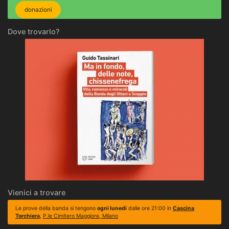
donazioni
Dove trovarlo?
Vienici a trovare
Le prove della banda si tengono
ogni lunedì
dalle ore 21:00 in
Cascina
Torchiera
,
P.le Cimitero Maggiore, Milano