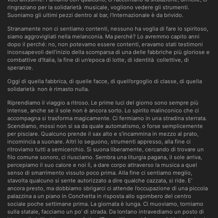
ringraziano per la solidarietà musicale, vogliono vedere gli strumenti.
Suoniamo gli ultimi pezzi dentro al bar, l’Internazionale è da brivido.
Stranamente non ci sentiamo contenti, nessuno ha voglia di fare lo spiritoso,
siamo aggrovigliati nella melanconia. Ma perché? Lo avremmo capito anni
dopo il perché: no, non potevamo essere contenti, eravamo stati testimoni
inconsapevoli dell’inizio della scomparsa di una delle fabbriche più gloriose e
combattive d’Italia, la fine di un’epoca di lotte, di identità collettive, di
speranze.
Oggi di quella fabbrica, di quelle facce, di quell’orgoglio di classe, di quella
solidarietà non è rimasto nulla.
Riprendiamo il viaggio a ritroso. Le prime luci del giorno sono sempre più
intense, anche se il sole non è ancora sorto. Lo spirito malinconico che ci
accompagna si trasforma magicamente. Ci fermiamo in una stradina sterrata.
Scendiamo, mossi non si sa da quale automatismo, o forse semplicemente
per pisciare. Qualcuno prende il sax alto e s’incammina in mezzo al prato,
incomincia a suonare. Altri lo seguono, strumenti appresso, alla fine ci
ritroviamo tutti a semicerchio. Si suona liberamente, cercando di trovare un
filo comune sonoro, ci riusciamo. Sembra una liturgia pagana, il sole arriva,
percepiamo il suo calore e noi lì, a dare corpo attraverso la musica a quel
senso di smarrimento vissuto poco prima. Alla fine ci sentiamo meglio,
stavolta qualcuno si sente autorizzato a dire qualche cazzata, si ride. E’
ancora presto, ma dobbiamo sbrigarci ci attende l’occupazione di una piccola
palazzina a un piano in Conchetta in risposta allo sgombero del centro
sociale poche settimane prima. La giornata è lunga. Ci muoviamo, torniamo
sulla statale, facciamo un po’ di strada. Da lontano intravediamo un posto di