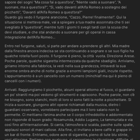
sapore dei sogni “Ma cosa fai a quest’ora”, “Niente vado a suonare”, “A
suonare, ma a quest’ora?”, “Sì, vado davanti all’Alfa Romeo a sostegno dei
picchetti”, “Davanti all’Alfa Romeo a quest’ora?”
Guardo giù vedo il furgone arancione, “Cazzo, Pierre! finalmente!”. Qui la
situazione si metteva male, vai a spiegare a tua madre assonnata che ti sei
svegliato â “quest’ora!”, mentre tutti i giorni ti svegli tardi con la scusa che
devi studiare, e che stai andando a suonare per gli operai in cassa
integrazione dell’Alfa Romeo…
Entro nel furgone, saluti, si parte per andare a prendere gli altri. Mia madre
dalla finestra ancora indecisa se sta continuando a sognare o se suo figlio ha
qualche rotella fuori posto. Il furgone è pieno, la città vuota. Direzione Arese.
Poche parole, qualche sigaretta intermezzata da qualche sbadiglio. Arriviamo,
giriamo intorno alla fabbrica, la vedi nella sua grandezza, intravedi la sua
enorme ombra anche di notte grazie a enormi lampioni gialli, incute rispetto.
L’appuntamento è a un cancello con un numero (minchia!! ma qui è pieno di
cancelli con i numeri).
Arrivati. Raggiungiamo il picchetto, alcuni operai attorno al fuoco, ci guardano
un po’ straniti ma poi vedono gli strumenti e capiscono. Poche parole, non c’è
ne bisogno, sono stanchi, molti di loro si sono fatti la notte a picchettare. Si
inizia a suonare, giungono altri operai richiamati dalla musica, dietro i
guardiani osservano, vorrebbero partecipare ma il loro salario non lo
permette. Ci mettiamo l’anima anche se il corpo infreddolito e addormentato
non risponde di buon grado: Rosamunda, Addio Lugano, La tammuriata e via
così fino all’Internazionale. Si canta, l’atmosfera si scalda, pacche sulle spalle,
applausi sonori di mani callose. Alla fine, ci invitano a bere caffè e grappe in
un bar di fronte. Entriamo, odore acre di sigaretta, pieno di tute blu stinte,
voci altissime. Parliamo con qualcuno, ci raccontano la situazione, difficile, ci