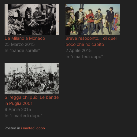
Da Milano a Monaco
Breve resoconto… di quel
25 Marzo 2015
poco che ho capito
In "bande sorelle"
2 Aprile 2015
In "i martedì dopo"
Si regga chi può! Le bande
in Puglia 2001
9 Aprile 2015
In "i martedì dopo"
Posted in
i martedì dopo