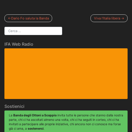
Navigazione
Dario Fo saluta la Banda
Viva l’Italia libera
articoli
IFA Web Radio
Sostienici
La
Banda degli Ottoni a Scoppio
invita tutte le persone che stanno dalla nostra
parte, chi ci ha ascoltati almeno una volta, chi ci ha seguiti in corteo, chi ci ha
invitati a partecipare alle proprie iniziative, chi ancora non ci conosce ma forse
già ci ama, a
sostenerci
.