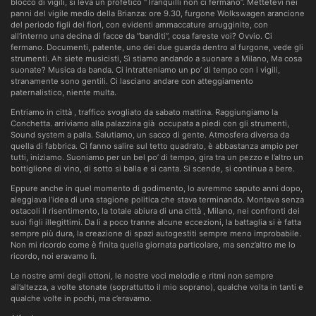
blocco di vigili, si leva un profetico “Tranquilli non ci fermano”. Mettetevi nei
panni del vigile medio della Brianza: ore 9.30, furgone Wolkswagen arancione
del periodo figli dei fiori, con evidenti ammaccature arrugginite, con
all’interno una decina di facce da “banditi”, cosa fareste voi? Ovvio. Ci
fermano. Documenti, patente, uno dei due guarda dentro al furgone, vede gli
strumenti. Ah siete musicisti, Sì stiamo andando a suonare a Milano, Ma cosa
suonate? Musica da banda. Ci intratteniamo un po’ di tempo con i vigili,
stranamente sono gentili. Ci lasciano andare con atteggiamento
paternalistico, niente multa.
Entriamo in città , traffico svogliato da sabato mattina. Raggiungiamo la
Conchetta. arriviamo alla palazzina già occupata a piedi con gli strumenti,
Sound system a palla. Salutiamo, un sacco di gente. Atmosfera diversa da
quella di fabbrica. Ci fanno salire sul tetto quadrato, è abbastanza ampio per
tutti, iniziamo. Suoniamo per un bel po’ di tempo, gira tra un pezzo e l’altro un
bottiglione di vino, di sotto si balla e si canta. Si scende, si continua a bere.
Eppure anche in quel momento di godimento, lo avremmo saputo anni dopo,
aleggiava l’idea di una stagione politica che stava terminando. Montava senza
ostacoli il risentimento, la totale abiura di una città , Milano, nei confronti dei
suoi figli illegittimi. Da lì a poco tranne alcune eccezioni, la battaglia si è fatta
sempre più dura, la creazione di spazi autogestiti sempre meno improbabile.
Non mi ricordo come è finita quella giornata particolare, ma senz’altro me lo
ricordo, noi eravamo lì.
Le nostre armi degli ottoni, le nostre voci melodie e ritmi non sempre
all’altezza, a volte stonate (soprattutto il mio soprano), qualche volta in tanti e
qualche volte in pochi, ma c’eravamo.