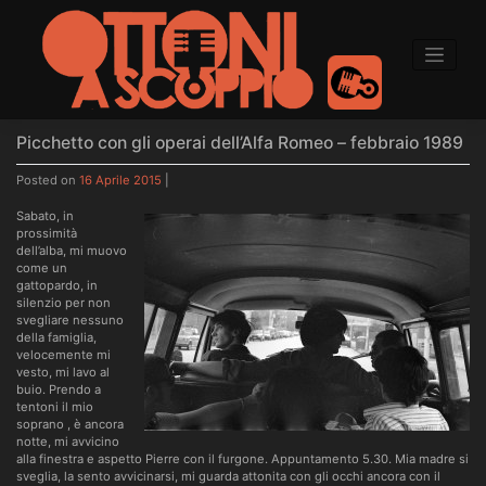
to
content
Picchetto con gli operai dell’Alfa Romeo – febbraio 1989
Posted on
16 Aprile 2015
|
Sabato, in
prossimità
dell’alba, mi muovo
come un
gattopardo, in
silenzio per non
svegliare nessuno
della famiglia,
velocemente mi
vesto, mi lavo al
buio. Prendo a
tentoni il mio
soprano , è ancora
notte, mi avvicino
alla finestra e aspetto Pierre con il furgone. Appuntamento 5.30. Mia madre si
sveglia, la sento avvicinarsi, mi guarda attonita con gli occhi ancora con il