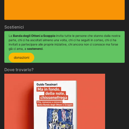
Sostienici
La
Banda degli Ottoni a Scoppio
invita tutte le persone che stanno dalla nostra
parte, chi ci ha ascoltati almeno una volta, chi ci ha seguiti in corteo, chi ci ha
invitati a partecipare alle proprie iniziative, chi ancora non ci conosce ma forse
già ci ama, a
sostenerci
.
donazioni
Dove trovarlo?