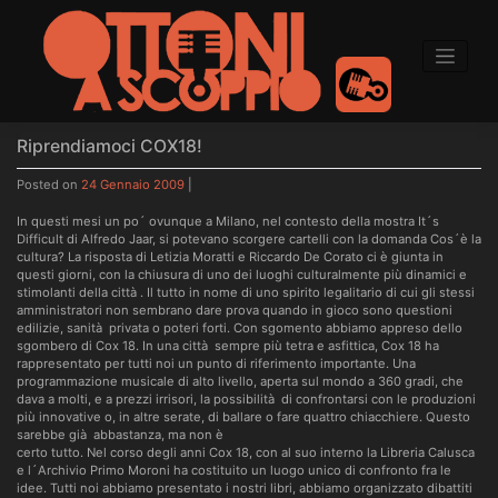
to
content
Riprendiamoci COX18!
Posted on
24 Gennaio 2009
|
In questi mesi un po´ ovunque a Milano, nel contesto della mostra It´s
Difficult di Alfredo Jaar, si potevano scorgere cartelli con la domanda Cos´è la
cultura? La risposta di Letizia Moratti e Riccardo De Corato ci è giunta in
questi giorni, con la chiusura di uno dei luoghi culturalmente più dinamici e
stimolanti della città . Il tutto in nome di uno spirito legalitario di cui gli stessi
amministratori non sembrano dare prova quando in gioco sono questioni
edilizie, sanità privata o poteri forti. Con sgomento abbiamo appreso dello
sgombero di Cox 18. In una città sempre più tetra e asfittica, Cox 18 ha
rappresentato per tutti noi un punto di riferimento importante. Una
programmazione musicale di alto livello, aperta sul mondo a 360 gradi, che
dava a molti, e a prezzi irrisori, la possibilità di confrontarsi con le produzioni
più innovative o, in altre serate, di ballare o fare quattro chiacchiere. Questo
sarebbe già abbastanza, ma non è
certo tutto. Nel corso degli anni Cox 18, con al suo interno la Libreria Calusca
e l´Archivio Primo Moroni ha costituito un luogo unico di confronto fra le
idee. Tutti noi abbiamo presentato i nostri libri, abbiamo organizzato dibattiti