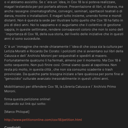
o vi abbiamo assistito. Se c´era un´idea, in Cox 18 la si poteva realizzare,
magari testandola per poi portarla altrove. Presentazione di libri, si diceva, ma
anche rassegne cinematografiche, convegni, seminari, spettacoli teatrali o di
danza, mostre o installazioni. E magari tutto insieme, unendo forme e mondi
distanti. Non è questa la sede per illustrare tutto quello che Cox 18 ha fatto in
più di dieci anni. Noi lo sappiamo e ci auguriamo che il collettivo di gestione
sappia, in queste settimane, rendere consapevoli coloro che non lo sono dell
´importanza di Cox 18, della sua storia, del livello delle iniziative che in questi
anni si sono succedute.
C´è un´immagine che rende chiaramente l´idea di che cosa sia la cultura per
Letizia Moratti e Riccardo De Corato: i poliziotti che si avventano sui libri della
Calusca e dell´Archivio Moroni per sequestrali e spedirli al macero.
Fortunatamente qualcuno li ha fermati, almeno per il momento. Ma Cox 18 è
sotto sequestro. Non può finire così. Ormai siamo quasi al capolinea. Non
resta più molto, in questa città , che non sia consumo scadente o trash
provinciale. Da qualche parte bisogna iniziare a fare qualcosa per porre fine al
“genocidio” culturale avanzato inesorabilmente in questi ultimi anni.
Mobilitiamoci per difendere Cox 18, la Libreria Calusca e l´Archivio Primo
Moroni.
firma questa petizione online!
cliccando sul link qui sotto:
[Marco Philopat]
http://www.petitiononline.com/cox18/petition.html
Condividi: