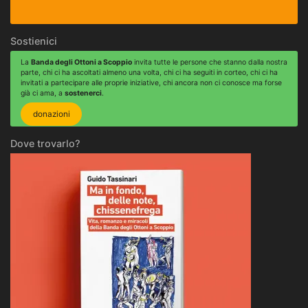
Sostienici
La
Banda degli Ottoni a Scoppio
invita tutte le persone che stanno dalla nostra
parte, chi ci ha ascoltati almeno una volta, chi ci ha seguiti in corteo, chi ci ha
invitati a partecipare alle proprie iniziative, chi ancora non ci conosce ma forse
già ci ama, a
sostenerci
.
donazioni
Dove trovarlo?