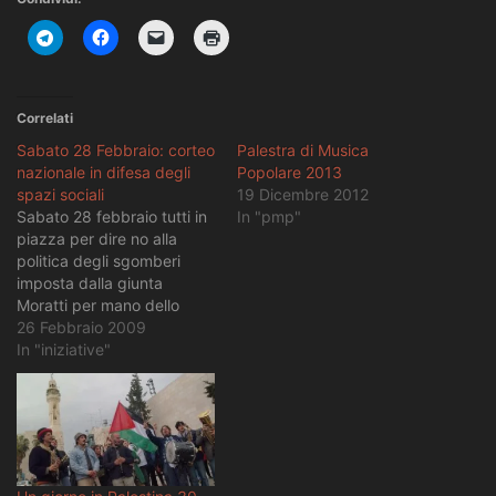
Correlati
Sabato 28 Febbraio: corteo
Palestra di Musica
nazionale in difesa degli
Popolare 2013
spazi sociali
19 Dicembre 2012
Sabato 28 febbraio tutti in
In "pmp"
piazza per dire no alla
politica degli sgomberi
imposta dalla giunta
Moratti per mano dello
sceriffo Decorato. Ritrovo
26 Febbraio 2009
ore 15 in Piazza XXIV
In "iniziative"
Maggio Per dire no allo
sgombero di Cox 18 Firma
la petizione: Riprendiamoci
Cox 18 Per dire no agli
attacchi a Torchiera…