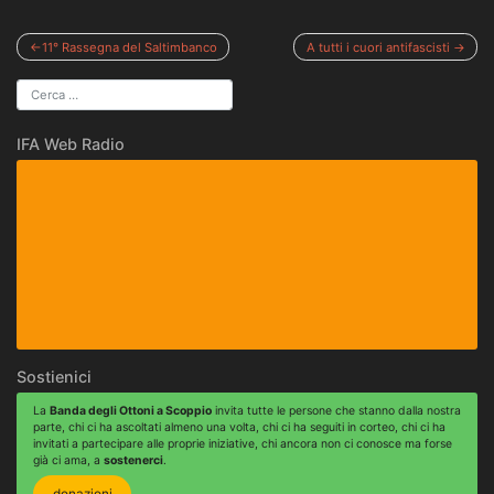
Navigazione
11° Rassegna del Saltimbanco
A tutti i cuori antifascisti
articoli
IFA Web Radio
Sostienici
La
Banda degli Ottoni a Scoppio
invita tutte le persone che stanno dalla nostra
parte, chi ci ha ascoltati almeno una volta, chi ci ha seguiti in corteo, chi ci ha
invitati a partecipare alle proprie iniziative, chi ancora non ci conosce ma forse
già ci ama, a
sostenerci
.
donazioni