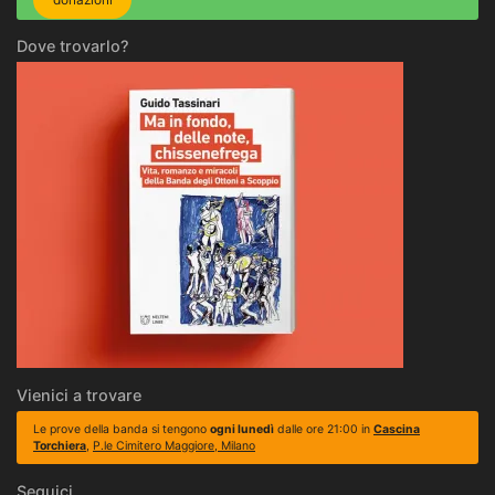
Dove trovarlo?
Vienici a trovare
Le prove della banda si tengono
ogni lunedì
dalle ore 21:00 in
Cascina
Torchiera
,
P.le Cimitero Maggiore, Milano
Seguici