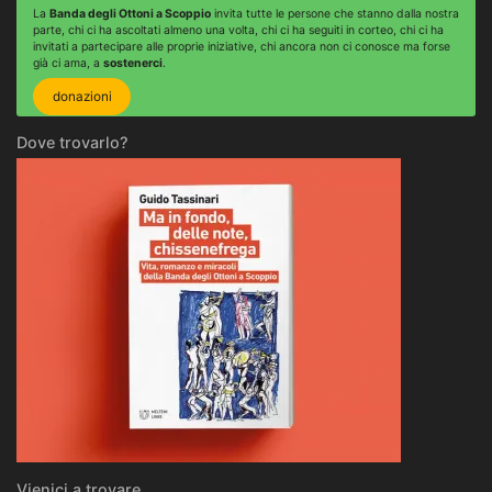
La
Banda degli Ottoni a Scoppio
invita tutte le persone che stanno dalla nostra
parte, chi ci ha ascoltati almeno una volta, chi ci ha seguiti in corteo, chi ci ha
invitati a partecipare alle proprie iniziative, chi ancora non ci conosce ma forse
già ci ama, a
sostenerci
.
donazioni
Dove trovarlo?
Vienici a trovare