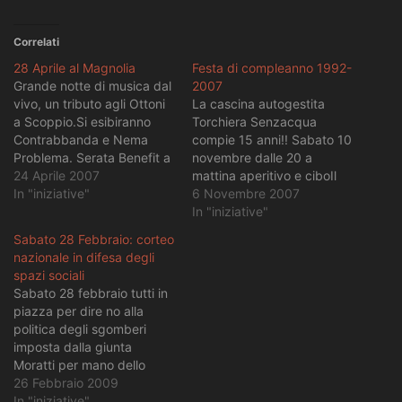
Correlati
28 Aprile al Magnolia
Festa di compleanno 1992-
Grande notte di musica dal
2007
vivo, un tributo agli Ottoni
La cascina autogestita
a Scoppio.Si esibiranno
Torchiera Senzacqua
Contrabbanda e Nema
compie 15 anni!! Sabato 10
Problema. Serata Benefit a
novembre dalle 20 a
favore del progetto di
24 Aprile 2007
mattina aperitivo e ciboIl
insonorizzazione della
In "iniziative"
Varietà delle
6 Novembre 2007
Cascina Torchiera
Cariatidicabaret, giocolieri,
In "iniziative"
Senzacqua. Vi aspettiamo
saltimbanchi, quiz, musici e
Sabato 28 Febbraio: corteo
numerosi e, naturalmente,
Ottoni a Scoppio - fuochi
nazionale in difesa degli
Antifascisti!
d'artificio- la torta- sound
spazi sociali
system P.le cimitero
Sabato 28 febbraio tutti in
maggiore 18
piazza per dire no alla
politica degli sgomberi
imposta dalla giunta
Moratti per mano dello
sceriffo Decorato. Ritrovo
26 Febbraio 2009
ore 15 in Piazza XXIV
In "iniziative"