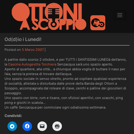
to
content
Od(d)io i Lunedì!
Posted on
5 Marzo 2007
|
A partire dallo scorso 2 ottobre, e per TUTTI i SANTISSIMI LUNEDà dell’anno,
la
Cascina Autogestita Torchiera
Senzacqua sarà uno spazio aperto.
Aperto al quartiere, alla città… a chiunque abbia voglia di buttare il naso per
l’aia, senza la pretesa di trovare dell’acqua.
Uno spazio sociale in senso stretto, pronto ad ospitare qualsiasi esperienza
di socialità, allietata o disturbata dalle prove della Banda degli Ottoni a
Scoppio, accompagnata dal roteare di clave, cerchi e palline dei giocolieri di
passaggio.
Uno spazio con birre, rum e tisane, con sfiziosi aperitivi, con scacchi, ping
pong e giochi in scatola…
Un caffè Senzacqua per cominciare ogni odiatissima settimana.
Condividi: