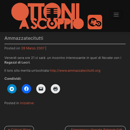
to
content
Ammazzatecitutti
Posted on
28 Marzo 2007
|
Venerdi sera ore 21 ci sarà un incontro interessante in quel di Novate con i
Ragazzi di Locri
.
Il loro sito merita un’occhiata
http://www.ammazzatecitutti.org
Condividi:
Posted in
iniziative
Navigazione
Critical Wine
Emergency: liberate Rahmatullah