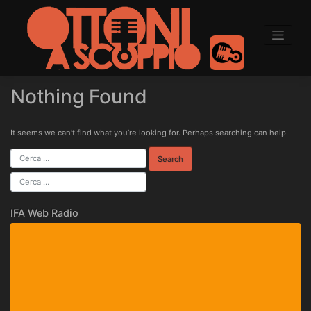
to
content
Nothing Found
It seems we can’t find what you’re looking for. Perhaps searching can help.
IFA Web Radio