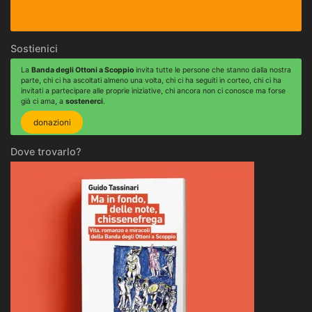
Sostienici
La
Banda degli Ottoni a Scoppio
invita tutte le persone che stanno dalla nostra
parte, chi ci ha ascoltati almeno una volta, chi ci ha seguiti in corteo, chi ci ha
invitati a partecipare alle proprie iniziative, chi ancora non ci conosce ma forse
già ci ama, a
sostenerci
.
donazioni
Dove trovarlo?