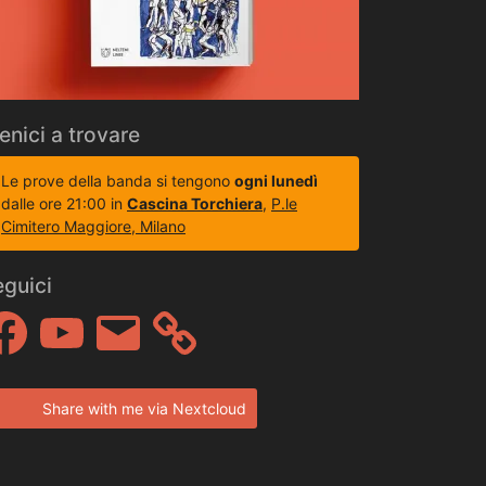
enici a trovare
Le prove della banda si tengono
ogni lunedì
dalle ore 21:00 in
Cascina Torchiera
,
P.le
Cimitero Maggiore, Milano
eguici
cebook
YouTube
Email
Share with me via Nextcloud