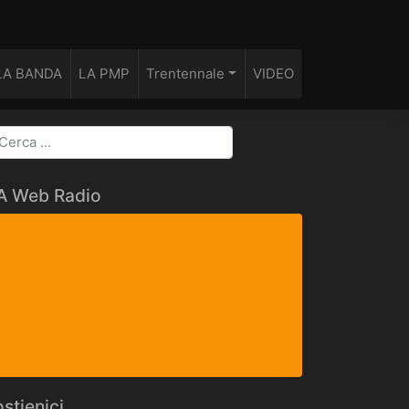
LA BANDA
LA PMP
Trentennale
VIDEO
FA Web Radio
stienici