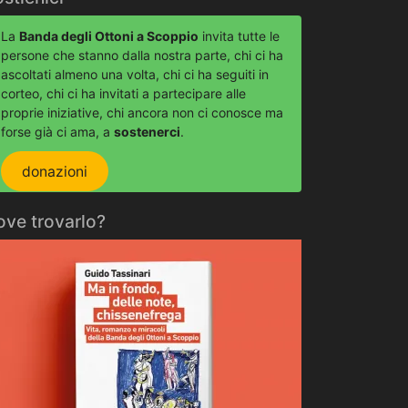
La
Banda degli Ottoni a Scoppio
invita tutte le
persone che stanno dalla nostra parte, chi ci ha
ascoltati almeno una volta, chi ci ha seguiti in
corteo, chi ci ha invitati a partecipare alle
proprie iniziative, chi ancora non ci conosce ma
forse già ci ama, a
sostenerci
.
donazioni
ove trovarlo?